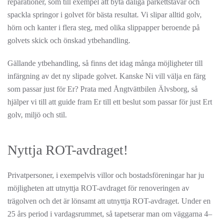
reparationer, som till exempel att byta dåliga parkettstavar och
spackla springor i golvet för bästa resultat. Vi slipar alltid golv,
hörn och kanter i flera steg, med olika slippapper beroende på
golvets skick och önskad ytbehandling.
Gällande ytbehandling, så finns det idag många möjligheter till
infärgning av det ny slipade golvet. Kanske Ni vill välja en färg
som passar just för Er? Prata med Ångtvättbilen Älvsborg, så
hjälper vi till att guide fram Er till ett beslut som passar för just Ert
golv, miljö och stil.
Nyttja ROT-avdraget!
Privatpersoner, i exempelvis villor och bostadsföreningar har ju
möjligheten att utnyttja ROT-avdraget för renoveringen av
trägolven och det är lönsamt att utnyttja ROT-avdraget. Under en
25 års period i vardagsrummet, så tapetserar man om väggarna 4–