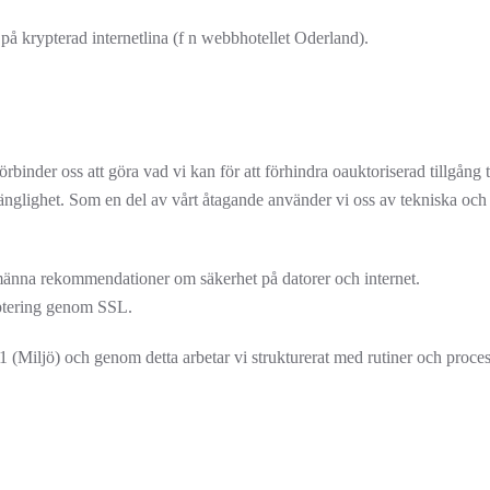
å krypterad internetlina (f n webbhotellet Oderland).
örbinder oss att göra vad vi kan för att förhindra oauktoriserad tillgång t
lgänglighet. Som en del av vårt åtagande använder vi oss av tekniska och a
männa rekommendationer om säkerhet på datorer och internet.
ptering genom SSL.
 (Miljö) och genom detta arbetar vi strukturerat med rutiner och proces