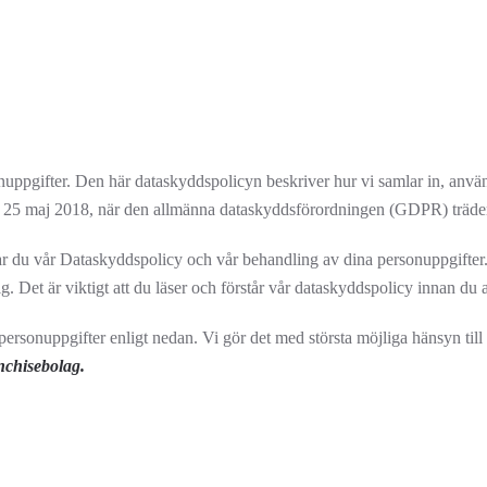
nuppgifter. Den här dataskyddspolicyn beskriver hur vi samlar in, använ
en 25 maj 2018, när den allmänna dataskyddsförordningen (GDPR) träder 
erar du vår Dataskyddspolicy och vår behandling av dina personuppgifter
. Det är viktigt att du läser och förstår vår dataskyddspolicy innan du 
ersonuppgifter enligt nedan. Vi gör det med största möjliga hänsyn till d
nchisebolag.