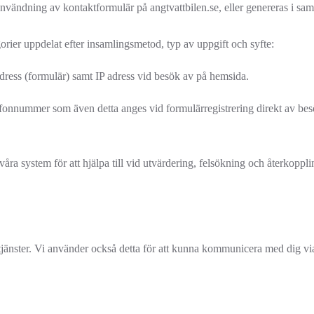
nvändning av kontaktformulär på angtvattbilen.se, eller genereras i sam
orier uppdelat efter insamlingsmetod, typ av uppgift och syfte:
adress (formulär) samt IP adress vid besök av på hemsida.
lefonnummer som även detta anges vid formulärregistrering direkt av besö
åra system för att hjälpa till vid utvärdering, felsökning och återkoppli
a tjänster. Vi använder också detta för att kunna kommunicera med dig via