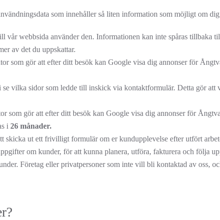
 användningsdata som innehåller så liten information som möjligt om dig
till vår webbsida använder den. Informationen kan inte spåras tillbaka t
mer av det du uppskattar.
tor som gör att efter ditt besök kan Google visa dig annonser för Ångtva
ilka sidor som ledde till inskick via kontaktformulär. Detta gör att vi
tor som gör att efter ditt besök kan Google visa dig annonser för Ångtvat
as i
26 månader.
skicka ut ett frivilligt formulär om er kundupplevelse efter utfört arbet
 uppgifter om kunder, för att kunna planera, utföra, fakturera och följa 
nder. Företag eller privatpersoner som inte vill bli kontaktad av oss, och
er?