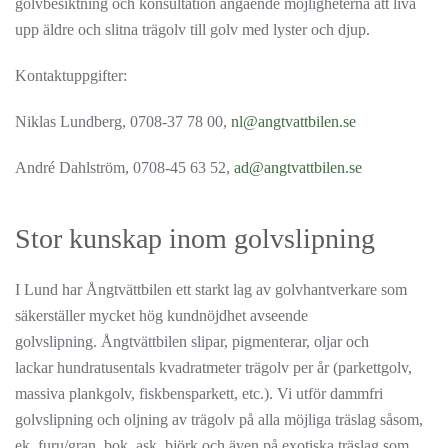
golvbesiktning och konsultation angående möjligheterna att liva
upp äldre och slitna trägolv till golv med lyster och djup.
Kontaktuppgifter:
Niklas Lundberg, 0708-37 78 00,
nl@angtvattbilen.se
André Dahlström, 0708-45 63 52,
ad@angtvattbilen.se
Stor kunskap inom golvslipning
I Lund har Ångtvättbilen ett starkt lag av golvhantverkare som
säkerställer mycket hög kundnöjdhet avseende
golvslipning. Ångtvättbilen slipar, pigmenterar, oljar och
lackar hundratusentals kvadratmeter trägolv per år (parkettgolv,
massiva plankgolv, fiskbensparkett, etc.). Vi utför dammfri
golvslipning och oljning av trägolv på alla möjliga träslag såsom,
ek, furu/gran, bok, ask, björk och även på exotiska träslag som