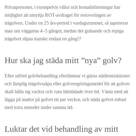
Privatpersoner, i exempelvis villor och bostadsföreningar har
möjlighet att utnyttja ROT-avdraget för renoveringen av
trägolven. Under en 25 års-period i vardagsrummet, så tapetserar
man om väggarna 4–5 gånger, medan det gulnande och repiga
trägolvet slipas kanske endast en gång!?
Hur ska jag städa mitt ”nya” golv?
Efter utförd golvbehandling efterlämnar vi gärna städinstruktioner
och lämplig trägolvssåpa eller golvrengöringsmedel för att golven
skall hålla sig vackra och vara lättstädade över tid. Vänta med att
lägga på mattor på golvet ett par veckor, och städa golvet enbart
med torra metoder under samma tid.
Luktar det vid behandling av mitt