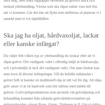
flera steg, med olika slippapper beroende på golvets skick och
önskad ytbehandling. Ytorna som ska slipas måste vara helt fria
när vi kommer. Går det inte att flytta runt möblerna så planerar vi i
samråd med er två sliptillfällen.
Ska jag ha oljat, hårdvaxoljat, lackat
eller kanske infärgat?
Du väljer fritt vilken typ av ytbehandling du önskar efter att vi
slipat golvet. Det vanligaste valet i offentlig miljö är hårdvaxolja,
och i privatmiljö är lack det vanligaste valet. Om man önskar kan
man även få diverse infärgningar. Vill du behålla träkänslan i
golvet fullt ut kanske en traditionell olja är rätt val för dig. Att slipa
golv anser vi är ett hantverk som bör utföras med kärlek till
golven. Golvvårdsprodukterna som används vid golvslipning och
behandling kommer från erkända golvvårdsleverantörer på
golvmarknaden, såsom Bona, Osmo, Timberex m.fl. Om vi själva