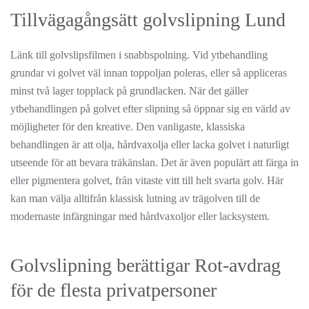
Tillvägagångsätt golvslipning Lund
Länk till golvslipsfilmen i snabbspolning. Vid ytbehandling
grundar vi golvet väl innan toppoljan poleras, eller så appliceras
minst två lager topplack på grundlacken. När det gäller
ytbehandlingen på golvet efter slipning så öppnar sig en värld av
möjligheter för den kreative. Den vanligaste, klassiska
behandlingen är att olja, hårdvaxolja eller lacka golvet i naturligt
utseende för att bevara träkänslan. Det är även populärt att färga in
eller pigmentera golvet, från vitaste vitt till helt svarta golv. Här
kan man välja alltifrån klassisk lutning av trägolven till de
modernaste infärgningar med hårdvaxoljor eller lacksystem.
Golvslipning berättigar Rot-avdrag
för de flesta privatpersoner