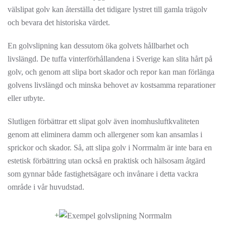
välslipat golv kan återställa det tidigare lystret till gamla trägolv
och bevara det historiska värdet.
En golvslipning kan dessutom öka golvets hållbarhet och
livslängd. De tuffa vinterförhållandena i Sverige kan slita hårt på
golv, och genom att slipa bort skador och repor kan man förlänga
golvens livslängd och minska behovet av kostsamma reparationer
eller utbyte.
Slutligen förbättrar ett slipat golv även inomhusluftkvaliteten
genom att eliminera damm och allergener som kan ansamlas i
sprickor och skador. Så, att slipa golv i Norrmalm är inte bara en
estetisk förbättring utan också en praktisk och hälsosam åtgärd
som gynnar både fastighetsägare och invånare i detta vackra
område i vår huvudstad.
+