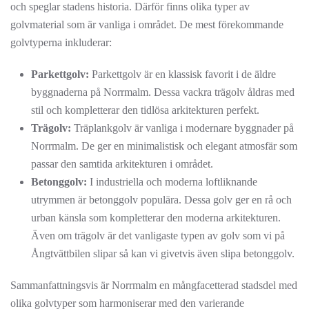
och speglar stadens historia. Därför finns olika typer av
golvmaterial som är vanliga i området. De mest förekommande
golvtyperna inkluderar:
Parkettgolv:
Parkettgolv är en klassisk favorit i de äldre
byggnaderna på Norrmalm. Dessa vackra trägolv åldras med
stil och kompletterar den tidlösa arkitekturen perfekt.
Trägolv:
Träplankgolv är vanliga i modernare byggnader på
Norrmalm. De ger en minimalistisk och elegant atmosfär som
passar den samtida arkitekturen i området.
Betonggolv:
I industriella och moderna loftliknande
utrymmen är betonggolv populära. Dessa golv ger en rå och
urban känsla som kompletterar den moderna arkitekturen.
Även om trägolv är det vanligaste typen av golv som vi på
Ångtvättbilen slipar så kan vi givetvis även slipa betonggolv.
Sammanfattningsvis är Norrmalm en mångfacetterad stadsdel med
olika golvtyper som harmoniserar med den varierande