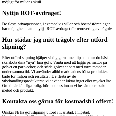
möjligt för miljöns skull.
Nyttja ROT-avdraget!
De flesta privatpersoner, i exempelvis villor och bostadsföreningar,
har möjligheten att utnyttja ROT-avdraget för renovering av trägolv.
Hur städar jag mitt trägolv efter utförd
slipning?
Efter utförd slipning hjälper vi dig gärna med tips om hur du bäst
ska sköta dina "nya" fina golv. Vänta med att lägga på mattor på
golvet ett par veckor, och städa golvet enbart med torra metoder
under samma tid. Vi använder alltid marknadens bästa produkter,
både för miljön och resultatet. De flesta av de
ytbehandlingsprodukterna vi använder luktar inget eller mycket lite.
Om du är känslig/orolig, hör med oss innan vi bestämmer exakt
metod och produkt.
Kontakta oss gärna för kostnadsfri offert!
Önskar Ni ha golvslipning utförd i Karlstad, Filipstad,