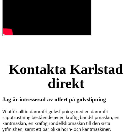
Kontakta Karlstad
direkt
Jag är intresserad av offert på golvslipning
Vi utför alltid dammfri golvslipning med en dammfri
sliputrustning bestående av en kraftig bandslipmaskin, en
kantmaskin, en kraftig rondellslipmaskin till den sista
ytfinishen, samt ett par olika hörn- och kantmaskiner.