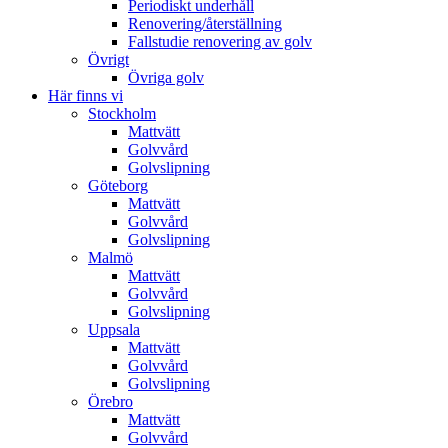
Periodiskt underhåll
Renovering/återställning
Fallstudie renovering av golv
Övrigt
Övriga golv
Här finns vi
Stockholm
Mattvätt
Golvvård
Golvslipning
Göteborg
Mattvätt
Golvvård
Golvslipning
Malmö
Mattvätt
Golvvård
Golvslipning
Uppsala
Mattvätt
Golvvård
Golvslipning
Örebro
Mattvätt
Golvvård