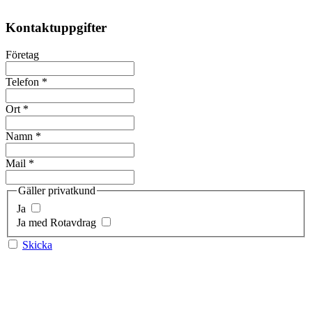
Kontaktuppgifter
Företag
Telefon
*
Ort
*
Namn
*
Mail
*
Gäller privatkund
Ja
Ja med Rotavdrag
Skicka