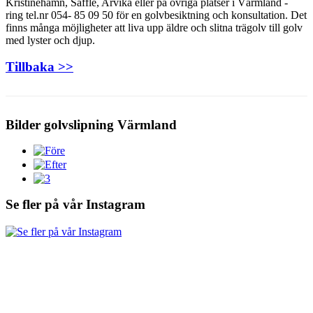
Kristinehamn, Säffle, Arvika eller på övriga platser i Värmland -
ring tel.nr 054- 85 09 50 för en golvbesiktning och konsultation. Det
finns många möjligheter att liva upp äldre och slitna trägolv till golv
med lyster och djup.
Tillbaka >>
Bilder golvslipning Värmland
Se fler på vår Instagram