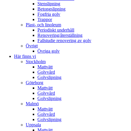
Stenslipning
Betongslipning
Fogfria golv
Trappor
Plast- och linoleum
Periodiskt underhåll
Renovering/återställning
Fallstudie renovering av golv
Övrigt
Övriga golv
Här finns vi
Stockholm
Mattvätt
Golvvård
Golvslipning
Göteborg
Mattvätt
Golvvård
Golvslipning
Malmö
Mattvätt
Golvvård
Golvslipning
Uppsala
Mattvätt