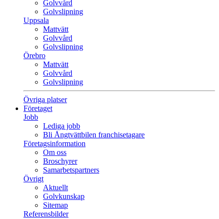
Golvvård
Golvslipning
Uppsala
Mattvätt
Golvvård
Golvslipning
Örebro
Mattvätt
Golvvård
Golvslipning
Övriga platser
Företaget
Jobb
Lediga jobb
Bli Ångtvättbilen franchisetagare
Företagsinformation
Om oss
Broschyrer
Samarbetspartners
Övrigt
Aktuellt
Golvkunskap
Sitemap
Referensbilder