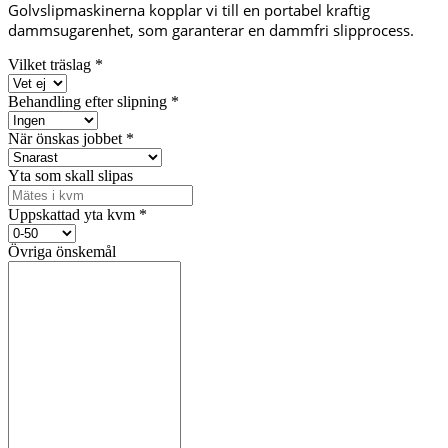
Golvslipmaskinerna kopplar vi till en portabel kraftig
dammsugarenhet, som garanterar en dammfri slipprocess.
Vilket träslag
*
Behandling efter slipning
*
När önskas jobbet
*
Yta som skall slipas
Uppskattad yta kvm
*
Övriga önskemål