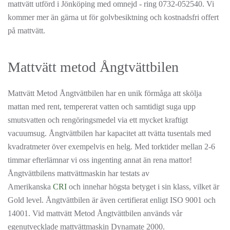
mattvätt utförd i Jönköping med omnejd - ring 0732-052540. Vi
kommer mer än gärna ut för golvbesiktning och kostnadsfri offert
på mattvätt.
Mattvätt metod Ångtvättbilen
Mattvätt Metod Ångtvättbilen har en unik förmåga att skölja
mattan med rent, tempererat vatten och samtidigt suga upp
smutsvatten och rengöringsmedel via ett mycket kraftigt
vacuumsug. Ångtvättbilen har kapacitet att tvätta tusentals med
kvadratmeter över exempelvis en helg. Med torktider mellan 2-6
timmar efterlämnar vi oss ingenting annat än rena mattor!
Ångtvättbilens mattvättmaskin har testats av
Amerikanska
CRI
och innehar högsta betyget i sin klass, vilket är
Gold level. Ångtvättbilen är även certifierat enligt ISO 9001 och
14001. Vid mattvätt Metod Ångtvättbilen används vår
egenutvecklade mattvättmaskin Dynamate 2000.