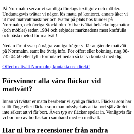
På Norrmalm servar vi samtliga företags textilgolv och möbler.
Undantagsvis tvättar vi någon lös matta på kontoret, annars åker vi
ut med mattvättmaskiner och tvättar på plats hos kunder på
Norrmalm, och övriga Stockholm. Vi har tvättat heltäckningsmattor
(och möbler) sedan 1984 och erbjuder marknadens mest kraftfulla
och bästa metod för mattvätt!
Nedan får ni svar på några vanliga frågor vi får angående mattvätt
på Norrmalm, samt lite övrig info. För offert eller bokning, ring 08-
735 04 60 eller fyll i formuläret nedan så tar vi kontakt med dig.
Offert mattvätt Norrmalm, kontakta oss direkt!
Försvinner alla våra fläckar vid
mattvätt?
Innan vi tvättar er matta bearbetar vi synliga fläckar. Fläckar som har
suttit länge eller fläckar som man misslyckats att ta bort själv är det
inte säkert att vi får bort. Även typ av fläckar spelar in. Vanligtvis får
vi bort nio av tio fläckar i samband med en mattvätt.
Har ni bra recensioner från andra