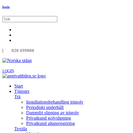
login
|
020 699800
LOGIN
Start
Tjänster
Trä
Installationsbehandling trägolv
Periodiskt underhåll
Dammfri slipning av trägolv
Privatkund golvslipning
Privatkund altanrengöring
Textila