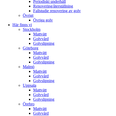
Periodiskt underhåll
Renovering/återställning
Fallstudie renovering av golv
Övrigt
Övriga golv
Här finns vi
Stockholm
Mattvätt
Golvvård
Golvslipning
Göteborg
Mattvätt
Golvvård
Golvslipning
Malmö
Mattvätt
Golvvård
Golvslipning
Uppsala
Mattvätt
Golvvård
Golvslipning
Örebro
Mattvätt
Golvvård