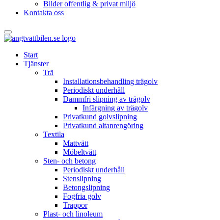
Bilder offentlig & privat miljö
Kontakta oss
Start
Tjänster
Trä
Installationsbehandling trägolv
Periodiskt underhåll
Dammfri slipning av trägolv
Infärgning av trägolv
Privatkund golvslipning
Privatkund altanrengöring
Textila
Mattvätt
Möbeltvätt
Sten- och betong
Periodiskt underhåll
Stenslipning
Betongslipning
Fogfria golv
Trappor
Plast- och linoleum