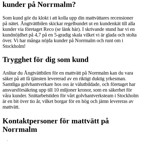
kunder på Norrmalm?
Som kund gör du klokt i att kolla upp din mattvättares recensioner
på nätet. Ångtvättbilen skickar regelbundet ut en kundenkät till alla
kunder via företaget Reco (se länk här). I skrivande stund har vi en
kundnöjdhet på 4,7 på en 5-gradig skala vilket vi är glada och stolta
över. Vi har många nöjda kunder på Norrmalm och runt om i
Stockholm!
Trygghet för dig som kund
Anlitar du Ångtvättbilen för en mattvätt på Norrmalm kan du vara
säker på att få tjänsten levererad av en riktigt duktig yrkesman.
Samtliga golvhantverkare hos oss är välutbildade, och företaget har
ansvarsförsäkring upp till 10 miljoner kronor, som en säkerhet för
våra kunder. Snittarbetstiden för vårt golvhantverksteam i Stockholm
är en bit över tio år, vilket borgar för en hög och jämn levereras av
mattvätt.
Kontaktpersoner för mattvätt på
Norrmalm