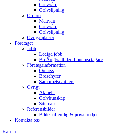
Golvvård
Golvslipning
Örebro
Mattvätt
Golvvård
Golvslipning
Övriga platser
Företaget
Jobb
Lediga jobb
Bli Ångtvättbilen franchisetagare
Företagsinformation
Om oss
Broschyrer
Samarbetspartners
Övrigt
Aktuellt
Golvkunskap
Sitemap
Referensbilder
Bilder offentlig & privat miljö
Kontakta oss
Karriär