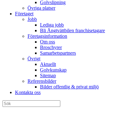
Golvslipning
Övriga platser
Företaget
Jobb
Lediga jobb
Bli Ångtvättbilen franchisetagare
Företagsinformation
Om oss
Broschyrer
Samarbetspartners
Övrigt
Aktuellt
Golvkunskap
Sitemap
Referensbilder
Bilder offentlig & privat miljö
Kontakta oss
Kontakta oss på övriga orter