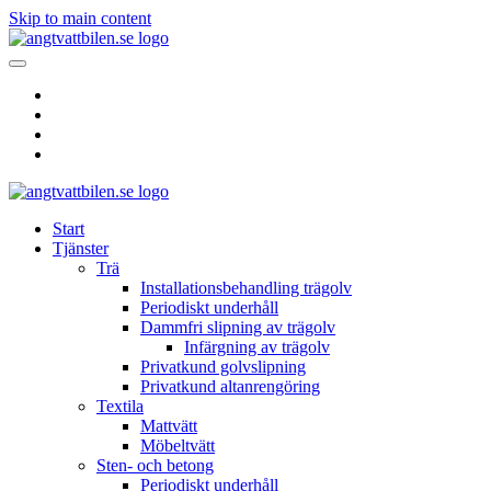
Skip to main content
Start
Tjänster
Trä
Installationsbehandling trägolv
Periodiskt underhåll
Dammfri slipning av trägolv
Infärgning av trägolv
Privatkund golvslipning
Privatkund altanrengöring
Textila
Mattvätt
Möbeltvätt
Sten- och betong
Periodiskt underhåll