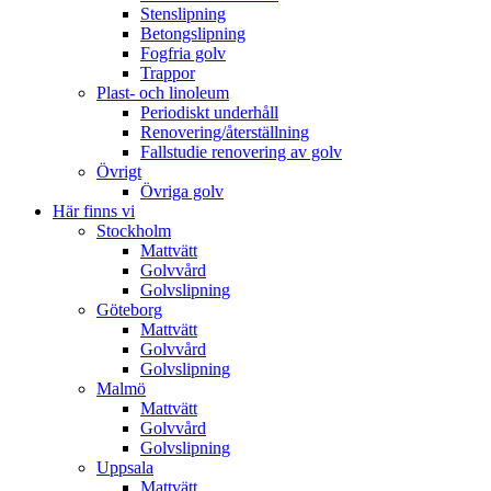
Stenslipning
Betongslipning
Fogfria golv
Trappor
Plast- och linoleum
Periodiskt underhåll
Renovering/återställning
Fallstudie renovering av golv
Övrigt
Övriga golv
Här finns vi
Stockholm
Mattvätt
Golvvård
Golvslipning
Göteborg
Mattvätt
Golvvård
Golvslipning
Malmö
Mattvätt
Golvvård
Golvslipning
Uppsala
Mattvätt