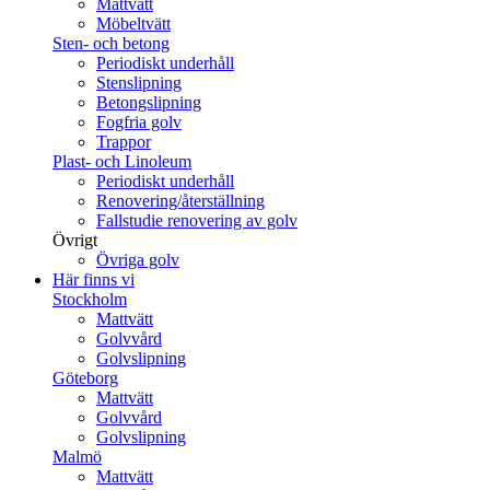
Mattvätt
Möbeltvätt
Sten- och betong
Periodiskt underhåll
Stenslipning
Betongslipning
Fogfria golv
Trappor
Plast- och Linoleum
Periodiskt underhåll
Renovering/återställning
Fallstudie renovering av golv
Övrigt
Övriga golv
Här finns vi
Stockholm
Mattvätt
Golvvård
Golvslipning
Göteborg
Mattvätt
Golvvård
Golvslipning
Malmö
Mattvätt