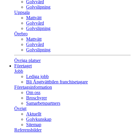
Golvvård
Golvslipning
Uppsala
Mattvätt
Golvvård
Golvslipning
Örebro
Mattvätt
Golvvård
Golvslipning
Övriga platser
Företaget
Jobb
Lediga jobb
Bli Ångtvättbilen franchisetagare
Företagsinformation
Om oss
Broschyrer
Samarbetspartners
Övrigt
Aktuellt
Golvkunskap
Sitemap
Referensbilder