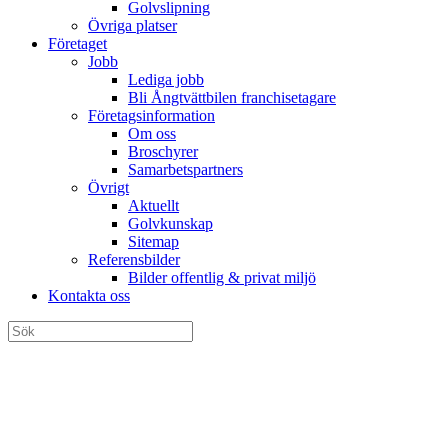
Golvslipning
Övriga platser
Företaget
Jobb
Lediga jobb
Bli Ångtvättbilen franchisetagare
Företagsinformation
Om oss
Broschyrer
Samarbetspartners
Övrigt
Aktuellt
Golvkunskap
Sitemap
Referensbilder
Bilder offentlig & privat miljö
Kontakta oss
Kontakta oss på övriga orter