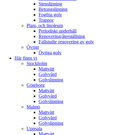
Stenslipning
Betongslipning
Fogfria golv
Trappor
Plast- och linoleum
Periodiskt underhåll
Renovering/återställning
Fallstudie renovering av golv
Övrigt
Övriga golv
Här finns vi
Stockholm
Mattvätt
Golvvård
Golvslipning
Göteborg
Mattvätt
Golvvård
Golvslipning
Malmö
Mattvätt
Golvvård
Golvslipning
Uppsala
Mattvätt