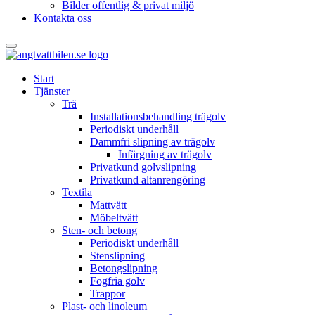
Bilder offentlig & privat miljö
Kontakta oss
Start
Tjänster
Trä
Installationsbehandling trägolv
Periodiskt underhåll
Dammfri slipning av trägolv
Infärgning av trägolv
Privatkund golvslipning
Privatkund altanrengöring
Textila
Mattvätt
Möbeltvätt
Sten- och betong
Periodiskt underhåll
Stenslipning
Betongslipning
Fogfria golv
Trappor
Plast- och linoleum