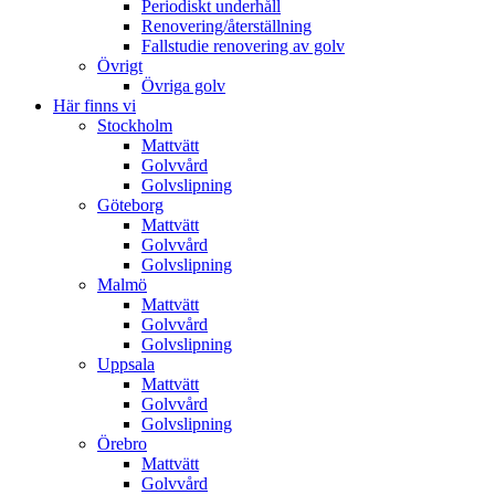
Periodiskt underhåll
Renovering/återställning
Fallstudie renovering av golv
Övrigt
Övriga golv
Här finns vi
Stockholm
Mattvätt
Golvvård
Golvslipning
Göteborg
Mattvätt
Golvvård
Golvslipning
Malmö
Mattvätt
Golvvård
Golvslipning
Uppsala
Mattvätt
Golvvård
Golvslipning
Örebro
Mattvätt
Golvvård