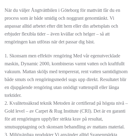
När du väljer Ångtvättbilen i Göteborg för mattvätt får du en
process som är både smidig och noggrant genomtänkt. Vi
anpassar alltid arbetet efter ditt hem eller din arbetsplats och
erbjuder flexibla tider – även kvällar och helger – så att
rengöringen kan utföras när det passar dig bäst.
1. Skonsam men effektiv rengöring Med vår egenutvecklade
maskin, Dynamic 2000, kombineras varmt vatten och kraftfullt
vakuum. Mattan sköljs med tempererat, rent vatten samtidigtsom
både smuts och rengöringsmedel sugs upp direkt. Resultatet blir
en djupgående rengöring utan onödigt vattenspill eller långa
torktider.
2. Kvalitetssäkrad teknik Metoden är certifierad på högsta nivå –
Gold level – av Carpet & Rug Institute (CRI). Det är en garanti
för att rengöringen uppfyller strikta krav på resultat,
smutsupptagning och skonsam behandling av mattans material.
3. Miljövänliga produkter Vi använder alltid Svanenmärkta