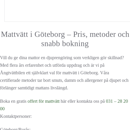
Unik metod för mattvätt - bäst i test
Mattvätt i Göteborg – Pris, metoder och
snabb bokning
Vill du ge dina mattor en djuprengöring som verkligen gör skillnad?
Med flera års erfarenhet och utförda uppdrag och är vi på
Ångtvättbilen ett självklart val för mattvätt i Göteborg. Våra
certifierade metoder tar bort smuts, damm och allergener på djupet och
förlänger samtidigt mattans livslängd.
Boka en gratis
offert för mattvätt
här eller kontakta oss på
031 – 28 20
00
Kontaktpersoner:
Göteborg/Borås: