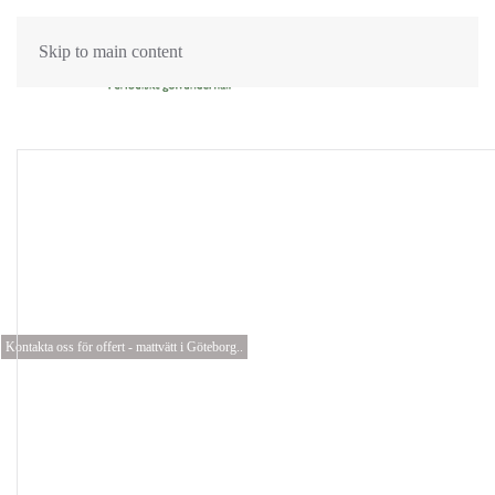
Skip to main content
Mattvätt och
mattrengöring
Metod Ångtvättbilen
Kontakta oss för offert - mattvätt i Göteborg..
Mattvätt metod
Ångtvättbilen