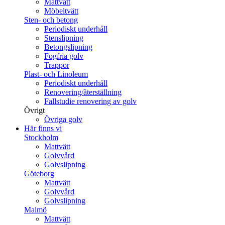
Mattvätt
Möbeltvätt
Sten- och betong
Periodiskt underhåll
Stenslipning
Betongslipning
Fogfria golv
Trappor
Plast- och Linoleum
Periodiskt underhåll
Renovering/återställning
Fallstudie renovering av golv
Övrigt
Övriga golv
Här finns vi
Stockholm
Mattvätt
Golvvård
Golvslipning
Göteborg
Mattvätt
Golvvård
Golvslipning
Malmö
Mattvätt