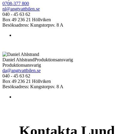
0708-377 800
nl@angtvattbilen.se
040 - 45 63 62
Box 49 236 21 Höllviken
Besöksadress: Kungstorpsv. 8 A
Daniel Ahlstrand
Produktionsansvarig
Produktionsansvarig
da@angtvattbilen.se
040 - 45 63 62
Box 49 236 21 Höllviken
Besöksadress: Kungstorpsv. 8 A
Kontakta Lund