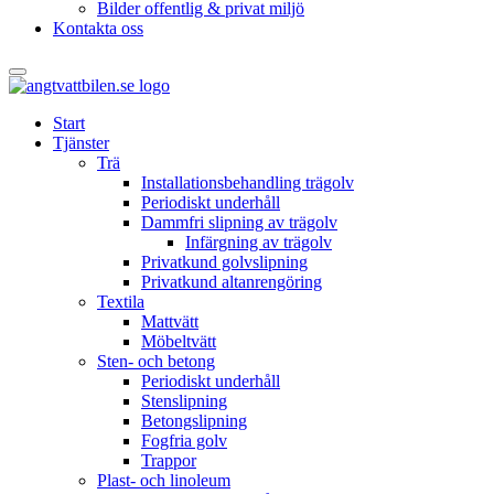
Bilder offentlig & privat miljö
Kontakta oss
Start
Tjänster
Trä
Installationsbehandling trägolv
Periodiskt underhåll
Dammfri slipning av trägolv
Infärgning av trägolv
Privatkund golvslipning
Privatkund altanrengöring
Textila
Mattvätt
Möbeltvätt
Sten- och betong
Periodiskt underhåll
Stenslipning
Betongslipning
Fogfria golv
Trappor
Plast- och linoleum