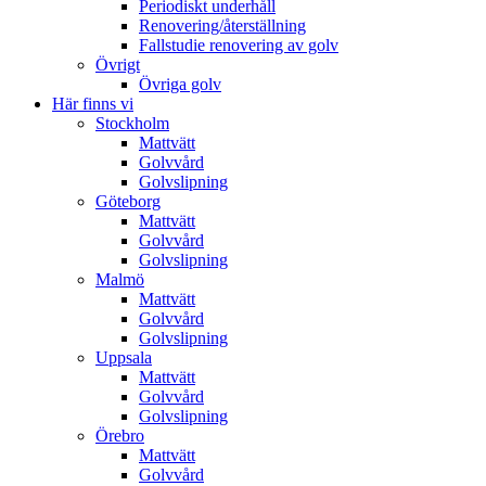
Periodiskt underhåll
Renovering/återställning
Fallstudie renovering av golv
Övrigt
Övriga golv
Här finns vi
Stockholm
Mattvätt
Golvvård
Golvslipning
Göteborg
Mattvätt
Golvvård
Golvslipning
Malmö
Mattvätt
Golvvård
Golvslipning
Uppsala
Mattvätt
Golvvård
Golvslipning
Örebro
Mattvätt
Golvvård