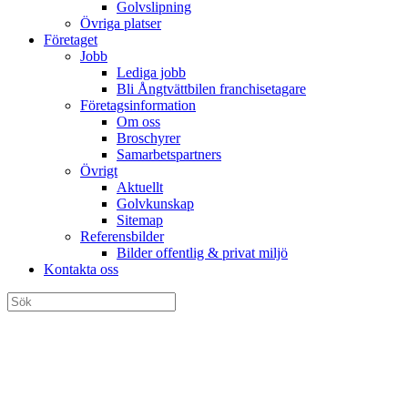
Golvslipning
Övriga platser
Företaget
Jobb
Lediga jobb
Bli Ångtvättbilen franchisetagare
Företagsinformation
Om oss
Broschyrer
Samarbetspartners
Övrigt
Aktuellt
Golvkunskap
Sitemap
Referensbilder
Bilder offentlig & privat miljö
Kontakta oss